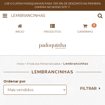
USE O CUPOM PADOQUINHA10 PARA TER 10% DE DESCONTO NA PRIMEIRA
COMPRA NO NOSSO SITE 🤍
LEMBRANCINHAS
0
INÍCIO
PRODUTOS
CARRINHO
Início
>
Produtos Personalizados
>
Lembrancinhas
LEMBRANCINHAS
Ordenar por
FILTRAR