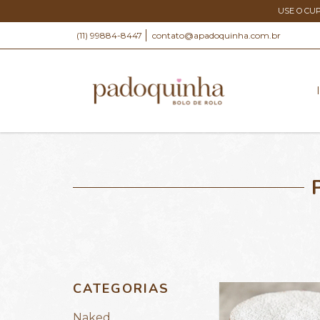
USE O CU
(11) 99884-8447
contato@apadoquinha.com.br
CATEGORIAS
Naked