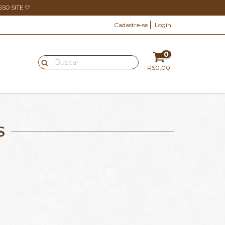
O SITE 🤍
Cadastre-se
Login
0
R$0,00
S