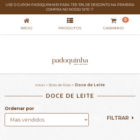
USE O CUPOM PADOQUINHA10 PARA TER 10% DE DESCONTO NA PRIMEIRA
DOCE DE LEITE
COMPRA NO NOSSO SITE 🤍
0
INÍCIO
PRODUTOS
CARRINHO
Início
>
Bolo de Rolo
>
Doce de Leite
DOCE DE LEITE
Ordenar por
FILTRAR