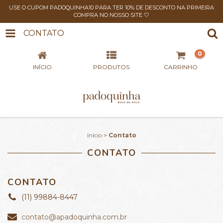
USE O CUPOM PADOQUINHA10 PARA TER 10% DE DESCONTO NA PRIMEIRA
COMPRA NO NOSSO SITE 🤍
CONTATO
0
INÍCIO
PRODUTOS
CARRINHO
Início
>
Contato
CONTATO
CONTATO
(11) 99884-8447
contato@apadoquinha.com.br