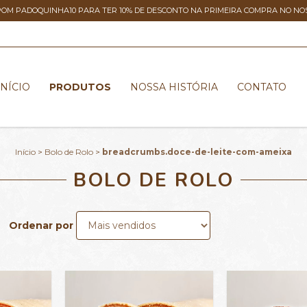
POM PADOQUINHA10 PARA TER 10% DE DESCONTO NA PRIMEIRA COMPRA NO NOSS
INÍCIO
PRODUTOS
NOSSA HISTÓRIA
CONTATO
Início
>
Bolo de Rolo
>
breadcrumbs.doce-de-leite-com-ameixa
BOLO DE ROLO
Ordenar por