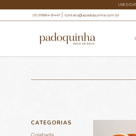
USE O CU
(11) 99884-8447
contato@apadoquinha.com.br
CATEGORIAS
Goiabada