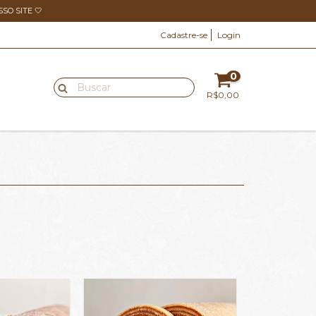
O SITE 🤍
Cadastre-se
Login
0
R$0,00